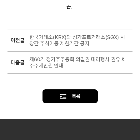
끝.
한국거래소(KRX)와 싱가포르거래소(SGX) 시
이전글
장간 주식이동 제한기간 공지
제60기 정기주주총회 의결권 대리행사 권유 &
다음글
주주제안권 안내
목록