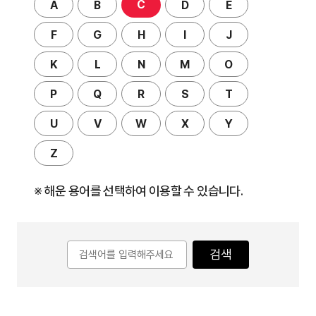
C
A
B
D
E
F
G
H
I
J
K
L
N
M
O
P
Q
R
S
T
U
V
W
X
Y
Z
※ 해운 용어를 선택하여 이용할 수 있습니다.
검색