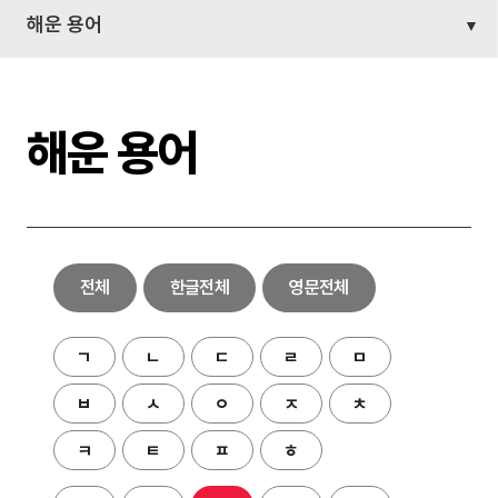
해운 용어
해운 용어
전체
한글전체
영문전체
ㄱ
ㄴ
ㄷ
ㄹ
ㅁ
ㅂ
ㅅ
ㅇ
ㅈ
ㅊ
ㅋ
ㅌ
ㅍ
ㅎ