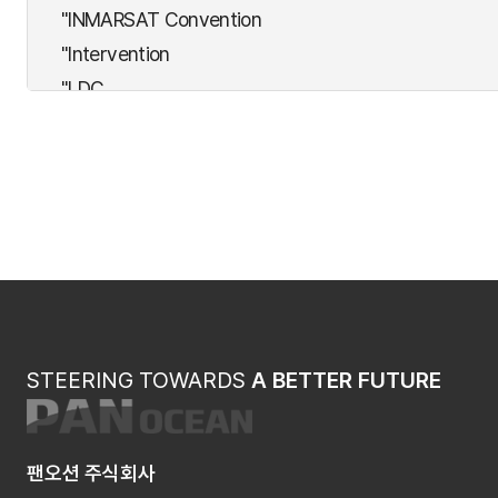
"INMARSAT Convention
"Intervention
"LDC
"Nuclear
"OPRC
"PAL(Athens)
"SALVAGE
"SAR
"SFV
"STPS
"SUA
STEERING TOWARDS
A BETTER FUTURE
Acceptance
ADD COM
AFS
팬오션 주식회사