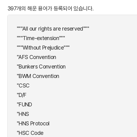
397개의 해운 용어가 등록되어 있습니다.
"""All our rights are reserved"""
"""Time-extension"""
"""Without Prejudice"""
"AFS Convention
"Bunkers Convention
"BWM Convention
"CSC
"D/F
"FUND
"HNS
"HNS Protocol
"HSC Code