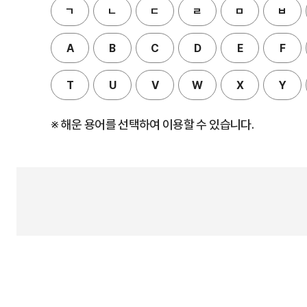
ㄱ
ㄴ
ㄷ
ㄹ
ㅁ
ㅂ
A
B
C
D
E
F
T
U
V
W
X
Y
※ 해운 용어를 선택하여 이용할 수 있습니다.