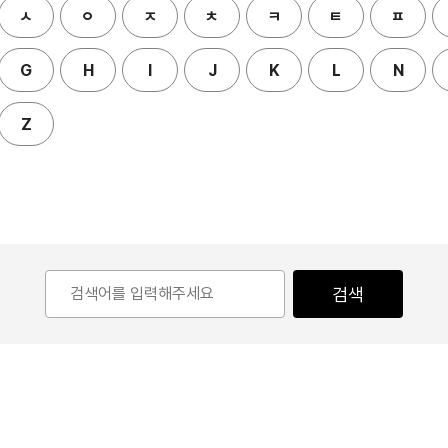
ㅅ
ㅇ
ㅈ
ㅊ
ㅋ
ㅌ
ㅍ
G
H
I
J
K
L
N
Z
검색