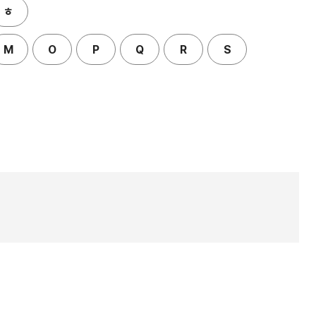
ㅎ
M
O
P
Q
R
S