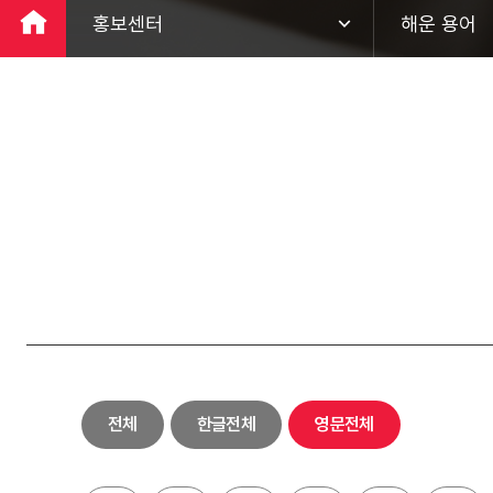
홍보센터
해운 용어
회사소개
팬오션 뉴스
ESG경영
홍보 영상
사업분야
브로슈어
투자정보
해운 용어
홍보센터
하림키친로
고객지원
전체
한글전체
영문전체