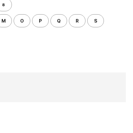
ㅎ
M
O
P
Q
R
S