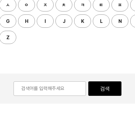
ㅅ
ㅇ
ㅈ
ㅊ
ㅋ
ㅌ
ㅍ
G
H
I
J
K
L
N
Z
검색