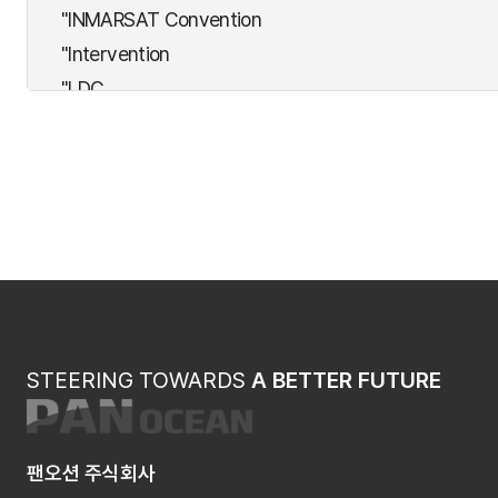
"INMARSAT Convention
"Intervention
"LDC
"Nuclear
"OPRC
"PAL(Athens)
"SALVAGE
"SAR
"SFV
"STPS
"SUA
STEERING TOWARDS
A BETTER FUTURE
Acceptance
ADD COM
AFS
팬오션 주식회사