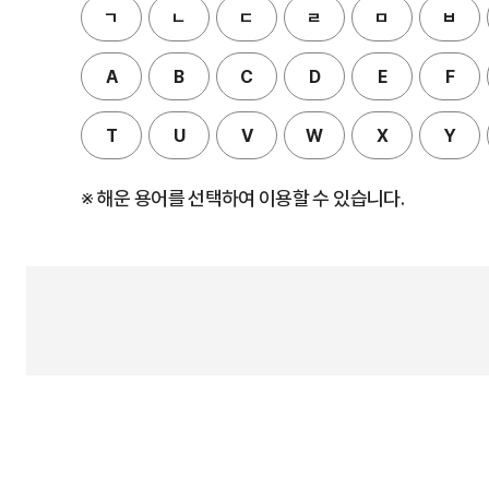
ㄱ
ㄴ
ㄷ
ㄹ
ㅁ
ㅂ
A
B
C
D
E
F
T
U
V
W
X
Y
※ 해운 용어를 선택하여 이용할 수 있습니다.