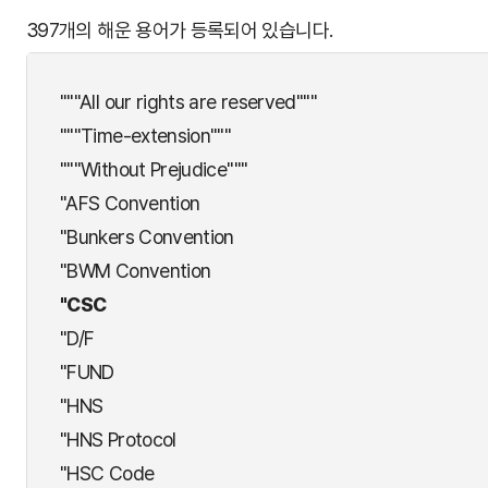
397개의 해운 용어가 등록되어 있습니다.
"""All our rights are reserved"""
"""Time-extension"""
"""Without Prejudice"""
"AFS Convention
"Bunkers Convention
"BWM Convention
"CSC
"D/F
"FUND
"HNS
"HNS Protocol
"HSC Code