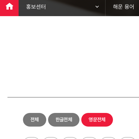
홍보센터
해운 용어
회사소개
팬오션 뉴스
ESG경영
홍보 영상
사업분야
브로슈어
투자정보
해운 용어
홍보센터
하림키친로
고객지원
전체
한글전체
영문전체