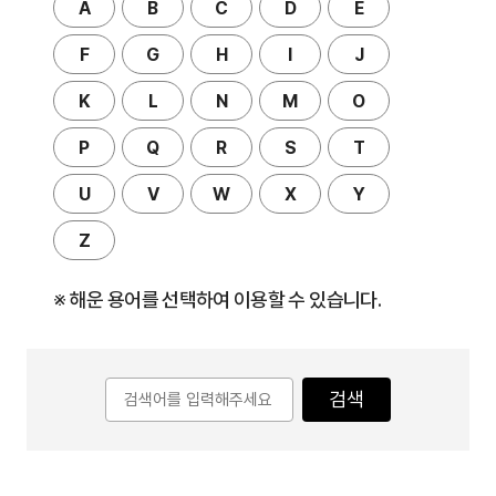
A
B
C
D
E
F
G
H
I
J
K
L
N
M
O
P
Q
R
S
T
U
V
W
X
Y
Z
※ 해운 용어를 선택하여 이용할 수 있습니다.
검색