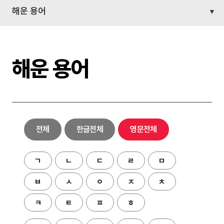
해운 용어
해운 용어
전체
한글전체
영문전체
ㄱ
ㄴ
ㄷ
ㄹ
ㅁ
ㅂ
ㅅ
ㅇ
ㅈ
ㅊ
ㅋ
ㅌ
ㅍ
ㅎ