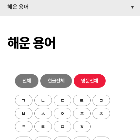
해운 용어
해운 용어
전체
한글전체
영문전체
ㄱ
ㄴ
ㄷ
ㄹ
ㅁ
ㅂ
ㅅ
ㅇ
ㅈ
ㅊ
ㅋ
ㅌ
ㅍ
ㅎ