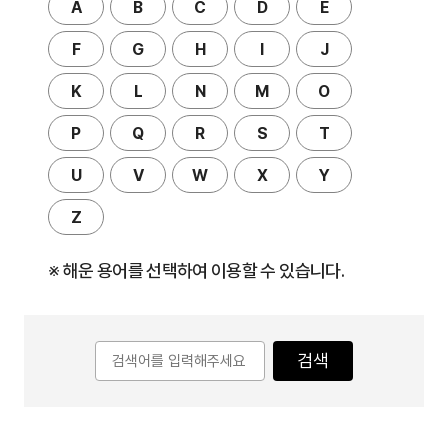
A
B
C
D
E
F
G
H
I
J
K
L
N
M
O
P
Q
R
S
T
U
V
W
X
Y
Z
※ 해운 용어를 선택하여 이용할 수 있습니다.
검색