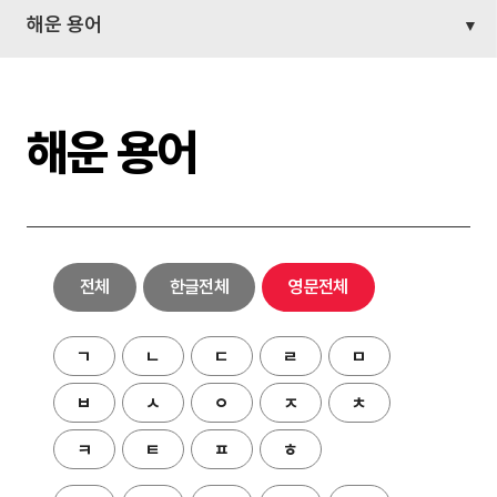
해운 용어
해운 용어
전체
한글전체
영문전체
ㄱ
ㄴ
ㄷ
ㄹ
ㅁ
ㅂ
ㅅ
ㅇ
ㅈ
ㅊ
ㅋ
ㅌ
ㅍ
ㅎ