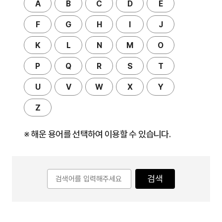
A
B
C
D
E
F
G
H
I
J
K
L
N
M
O
P
Q
R
S
T
U
V
W
X
Y
Z
※ 해운 용어를 선택하여 이용할 수 있습니다.
검색