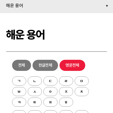
해운 용어
해운 용어
전체
한글전체
영문전체
ㄱ
ㄴ
ㄷ
ㄹ
ㅁ
ㅂ
ㅅ
ㅇ
ㅈ
ㅊ
ㅋ
ㅌ
ㅍ
ㅎ