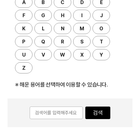
A
B
C
D
E
F
G
H
I
J
K
L
N
M
O
P
Q
R
S
T
U
V
W
X
Y
Z
※ 해운 용어를 선택하여 이용할 수 있습니다.
검색