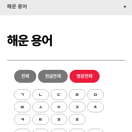
해운 용어
해운 용어
전체
한글전체
영문전체
ㄱ
ㄴ
ㄷ
ㄹ
ㅁ
ㅂ
ㅅ
ㅇ
ㅈ
ㅊ
ㅋ
ㅌ
ㅍ
ㅎ