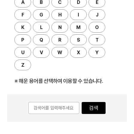
A
B
C
D
E
F
G
H
I
J
K
L
N
M
O
P
Q
R
S
T
U
V
W
X
Y
Z
※ 해운 용어를 선택하여 이용할 수 있습니다.
검색