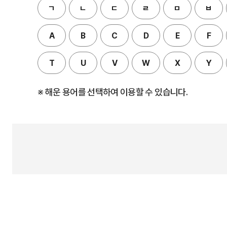
ㄱ
ㄴ
ㄷ
ㄹ
ㅁ
ㅂ
A
B
C
D
E
F
T
U
V
W
X
Y
※ 해운 용어를 선택하여 이용할 수 있습니다.