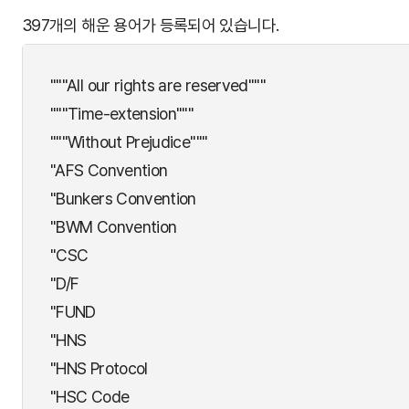
397개의 해운 용어가 등록되어 있습니다.
"""All our rights are reserved"""
"""Time-extension"""
"""Without Prejudice"""
"AFS Convention
"Bunkers Convention
"BWM Convention
"CSC
"D/F
"FUND
"HNS
"HNS Protocol
"HSC Code