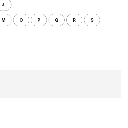
ㅎ
M
O
P
Q
R
S