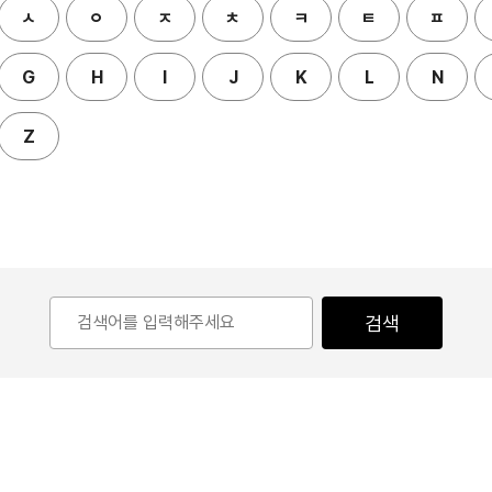
ㅅ
ㅇ
ㅈ
ㅊ
ㅋ
ㅌ
ㅍ
G
H
I
J
K
L
N
Z
검색