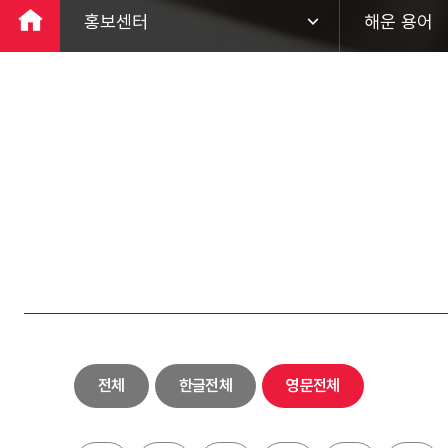
홍보센터
해운 용어
회사소개
팬오션 뉴스
ESG경영
홍보 영상
사업분야
브로슈어
투자정보
해운 용어
홍보센터
하림키친로
고객지원
전체
한글전체
영문전체