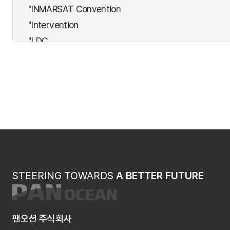
"INMARSAT Convention
"Intervention
"LDC
"Nuclear
"OPRC
"PAL(Athens)
"SALVAGE
"SAR
"SFV
"STPS
"SUA
STEERING TOWARDS
A BETTER FUTURE
Acceptance
ADD COM
AFS
팬오션 주식회사