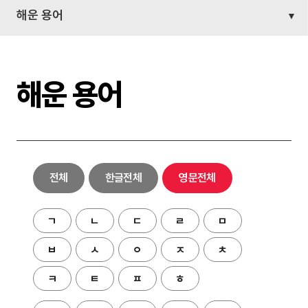
해운 용어
해운 용어
전체
한글전체
영문전체
ㄱ
ㄴ
ㄷ
ㄹ
ㅁ
ㅂ
ㅅ
ㅇ
ㅈ
ㅊ
ㅋ
ㅌ
ㅍ
ㅎ