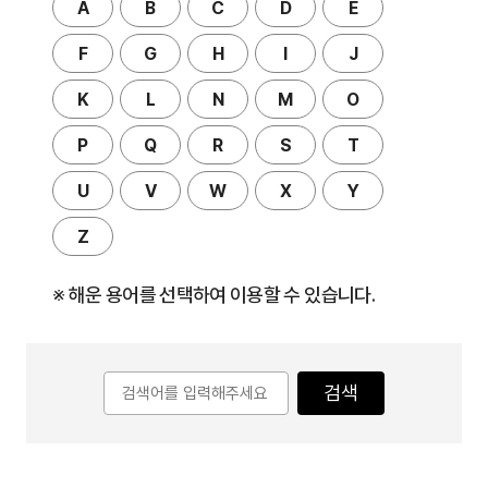
A
B
C
D
E
F
G
H
I
J
K
L
N
M
O
P
Q
R
S
T
U
V
W
X
Y
Z
※ 해운 용어를 선택하여 이용할 수 있습니다.
검색