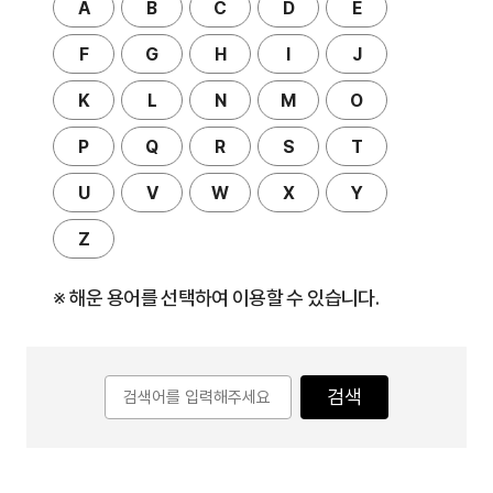
A
B
C
D
E
F
G
H
I
J
K
L
N
M
O
P
Q
R
S
T
U
V
W
X
Y
Z
※ 해운 용어를 선택하여 이용할 수 있습니다.
검색