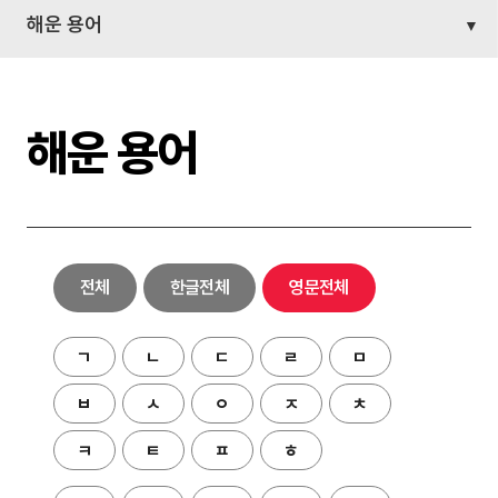
해운 용어
해운 용어
전체
한글전체
영문전체
ㄱ
ㄴ
ㄷ
ㄹ
ㅁ
ㅂ
ㅅ
ㅇ
ㅈ
ㅊ
ㅋ
ㅌ
ㅍ
ㅎ