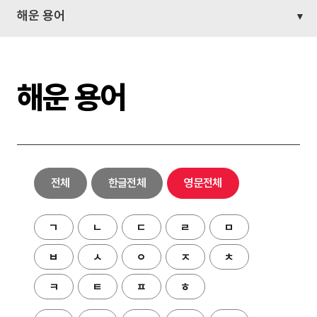
해운 용어
해운 용어
전체
한글전체
영문전체
ㄱ
ㄴ
ㄷ
ㄹ
ㅁ
ㅂ
ㅅ
ㅇ
ㅈ
ㅊ
ㅋ
ㅌ
ㅍ
ㅎ