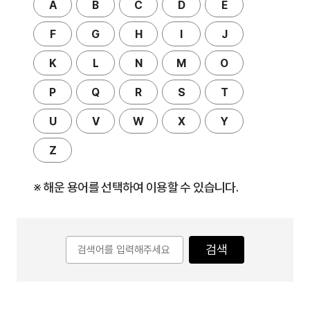
A
B
C
D
E
F
G
H
I
J
K
L
N
M
O
P
Q
R
S
T
U
V
W
X
Y
Z
※ 해운 용어를 선택하여 이용할 수 있습니다.
검색