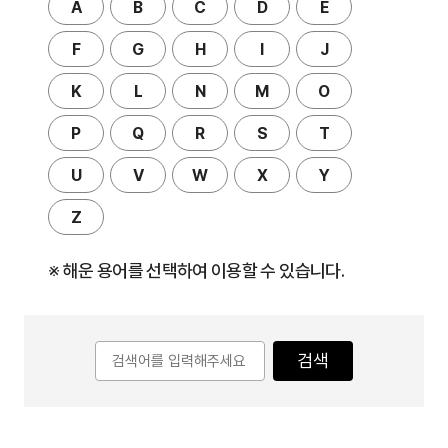
A
B
C
D
E
F
G
H
I
J
K
L
N
M
O
P
Q
R
S
T
U
V
W
X
Y
Z
※ 해운 용어를 선택하여 이용할 수 있습니다.
검색