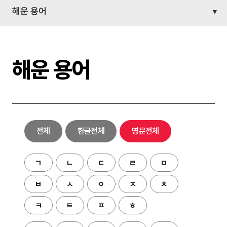
해운 용어
해운 용어
전체
한글전체
영문전체
ㄱ
ㄴ
ㄷ
ㄹ
ㅁ
ㅂ
ㅅ
ㅇ
ㅈ
ㅊ
ㅋ
ㅌ
ㅍ
ㅎ