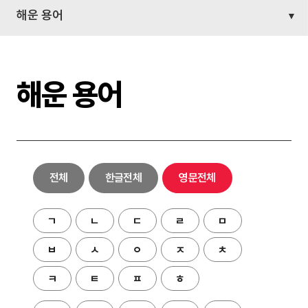
해운 용어
해운 용어
전체
한글전체
영문전체
ㄱ
ㄴ
ㄷ
ㄹ
ㅁ
ㅂ
ㅅ
ㅇ
ㅈ
ㅊ
ㅋ
ㅌ
ㅍ
ㅎ