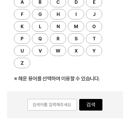
A
B
C
D
E
F
G
H
I
J
K
L
N
M
O
P
Q
R
S
T
U
V
W
X
Y
Z
※ 해운 용어를 선택하여 이용할 수 있습니다.
검색