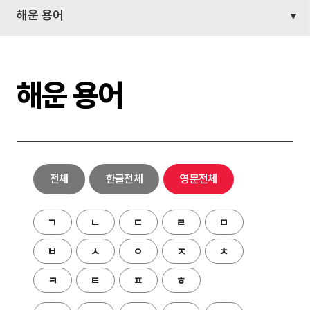
해운 용어
해운 용어
전체
한글전체
영문전체
ㄱ
ㄴ
ㄷ
ㄹ
ㅁ
ㅂ
ㅅ
ㅇ
ㅈ
ㅊ
ㅋ
ㅌ
ㅍ
ㅎ