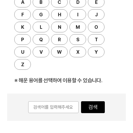
A
B
C
D
E
F
G
H
I
J
K
L
N
M
O
P
Q
R
S
T
U
V
W
X
Y
Z
※ 해운 용어를 선택하여 이용할 수 있습니다.
검색