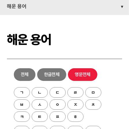
해운 용어
해운 용어
전체
한글전체
영문전체
ㄱ
ㄴ
ㄷ
ㄹ
ㅁ
ㅂ
ㅅ
ㅇ
ㅈ
ㅊ
ㅋ
ㅌ
ㅍ
ㅎ