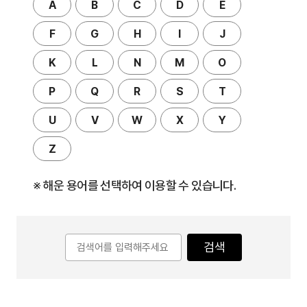
A
B
C
D
E
F
G
H
I
J
K
L
N
M
O
P
Q
R
S
T
U
V
W
X
Y
Z
※ 해운 용어를 선택하여 이용할 수 있습니다.
검색