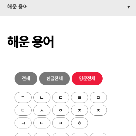
해운 용어
해운 용어
전체
한글전체
영문전체
ㄱ
ㄴ
ㄷ
ㄹ
ㅁ
ㅂ
ㅅ
ㅇ
ㅈ
ㅊ
ㅋ
ㅌ
ㅍ
ㅎ