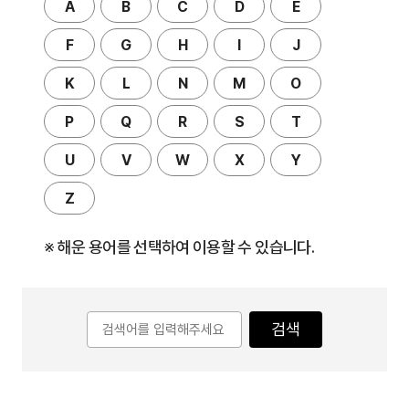
A
B
C
D
E
F
G
H
I
J
K
L
N
M
O
P
Q
R
S
T
U
V
W
X
Y
Z
※ 해운 용어를 선택하여 이용할 수 있습니다.
검색