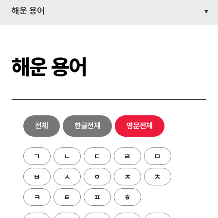
해운 용어
해운 용어
전체
한글전체
영문전체
ㄱ
ㄴ
ㄷ
ㄹ
ㅁ
ㅂ
ㅅ
ㅇ
ㅈ
ㅊ
ㅋ
ㅌ
ㅍ
ㅎ