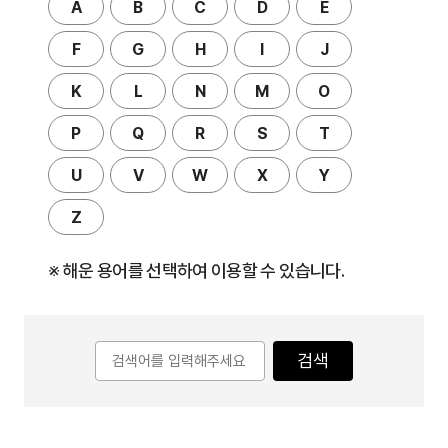
A
B
C
D
E
F
G
H
I
J
K
L
N
M
O
P
Q
R
S
T
U
V
W
X
Y
Z
※ 해운 용어를 선택하여 이용할 수 있습니다.
검색