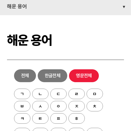
해운 용어
해운 용어
전체
한글전체
영문전체
ㄱ
ㄴ
ㄷ
ㄹ
ㅁ
ㅂ
ㅅ
ㅇ
ㅈ
ㅊ
ㅋ
ㅌ
ㅍ
ㅎ