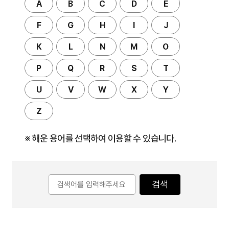
A
B
C
D
E
F
G
H
I
J
K
L
N
M
O
P
Q
R
S
T
U
V
W
X
Y
Z
※ 해운 용어를 선택하여 이용할 수 있습니다.
검색