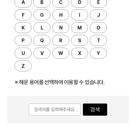
A
B
C
D
E
F
G
H
I
J
K
L
N
M
O
P
Q
R
S
T
U
V
W
X
Y
Z
※ 해운 용어를 선택하여 이용할 수 있습니다.
검색