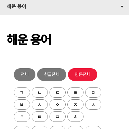
해운 용어
해운 용어
전체
한글전체
영문전체
ㄱ
ㄴ
ㄷ
ㄹ
ㅁ
ㅂ
ㅅ
ㅇ
ㅈ
ㅊ
ㅋ
ㅌ
ㅍ
ㅎ