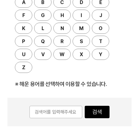
A
B
C
D
E
F
G
H
I
J
K
L
N
M
O
P
Q
R
S
T
U
V
W
X
Y
Z
※ 해운 용어를 선택하여 이용할 수 있습니다.
검색