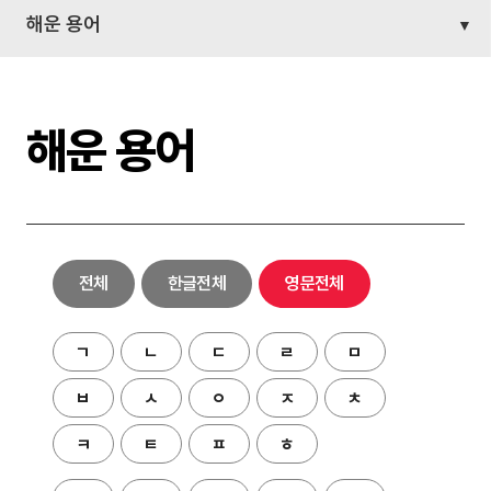
해운 용어
해운 용어
전체
한글전체
영문전체
ㄱ
ㄴ
ㄷ
ㄹ
ㅁ
ㅂ
ㅅ
ㅇ
ㅈ
ㅊ
ㅋ
ㅌ
ㅍ
ㅎ