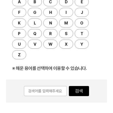
A
B
C
D
E
F
G
H
I
J
K
L
N
M
O
P
Q
R
S
T
U
V
W
X
Y
Z
※ 해운 용어를 선택하여 이용할 수 있습니다.
검색