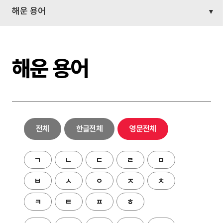
해운 용어
해운 용어
전체
한글전체
영문전체
ㄱ
ㄴ
ㄷ
ㄹ
ㅁ
ㅂ
ㅅ
ㅇ
ㅈ
ㅊ
ㅋ
ㅌ
ㅍ
ㅎ