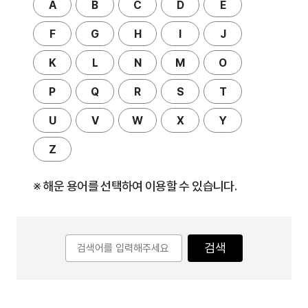
A
B
C
D
E
F
G
H
I
J
K
L
N
M
O
P
Q
R
S
T
U
V
W
X
Y
Z
※ 해운 용어를 선택하여 이용할 수 있습니다.
검색