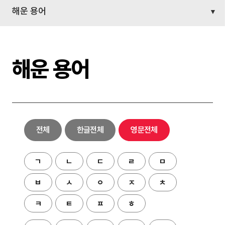
해운 용어
해운 용어
전체
한글전체
영문전체
ㄱ
ㄴ
ㄷ
ㄹ
ㅁ
ㅂ
ㅅ
ㅇ
ㅈ
ㅊ
ㅋ
ㅌ
ㅍ
ㅎ