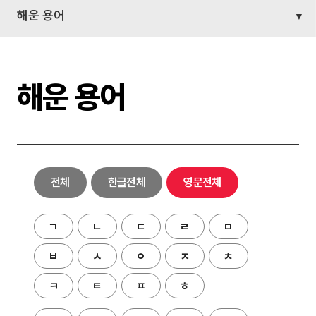
해운 용어
해운 용어
전체
한글전체
영문전체
ㄱ
ㄴ
ㄷ
ㄹ
ㅁ
ㅂ
ㅅ
ㅇ
ㅈ
ㅊ
ㅋ
ㅌ
ㅍ
ㅎ