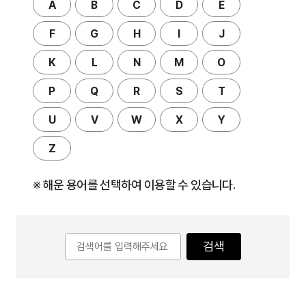
A
B
C
D
E
F
G
H
I
J
K
L
N
M
O
P
Q
R
S
T
U
V
W
X
Y
Z
※ 해운 용어를 선택하여 이용할 수 있습니다.
검색