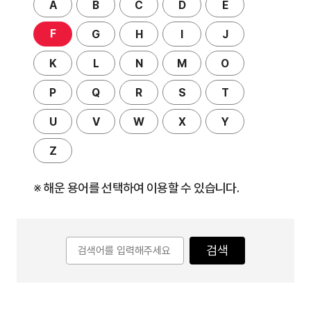
A
B
C
D
E
F
G
H
I
J
K
L
N
M
O
P
Q
R
S
T
U
V
W
X
Y
Z
※ 해운 용어를 선택하여 이용할 수 있습니다.
검색