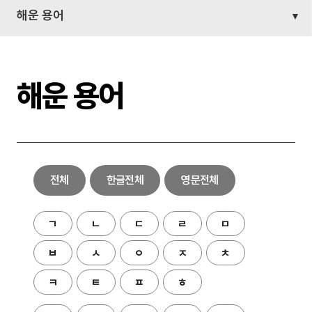
해운 용어
해운 용어
전체
한글전체
영문전체
ㄱ
ㄴ
ㄷ
ㄹ
ㅁ
ㅂ
ㅅ
ㅇ
ㅈ
ㅊ
ㅋ
ㅌ
ㅍ
ㅎ