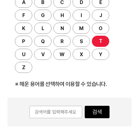
A
B
C
D
E
F
G
H
I
J
K
L
N
M
O
T
P
Q
R
S
U
V
W
X
Y
Z
※ 해운 용어를 선택하여 이용할 수 있습니다.
검색