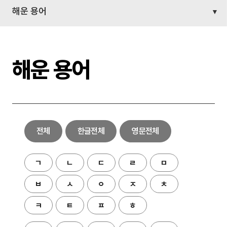
해운 용어
해운 용어
전체
한글전체
영문전체
ㄱ
ㄴ
ㄷ
ㄹ
ㅁ
ㅂ
ㅅ
ㅇ
ㅈ
ㅊ
ㅋ
ㅌ
ㅍ
ㅎ