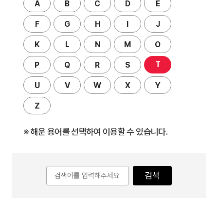
A
B
C
D
E
F
G
H
I
J
K
L
N
M
O
T
P
Q
R
S
U
V
W
X
Y
Z
※ 해운 용어를 선택하여 이용할 수 있습니다.
검색