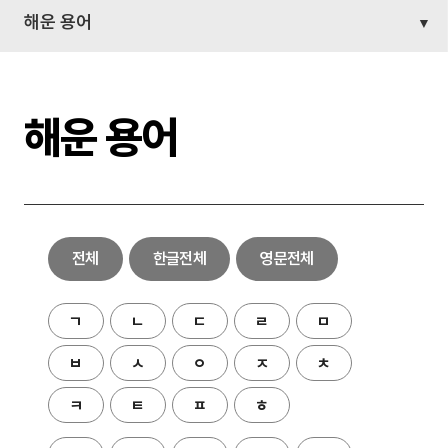
해운 용어
해운 용어
전체
한글전체
영문전체
ㄱ
ㄴ
ㄷ
ㄹ
ㅁ
ㅂ
ㅅ
ㅇ
ㅈ
ㅊ
ㅋ
ㅌ
ㅍ
ㅎ