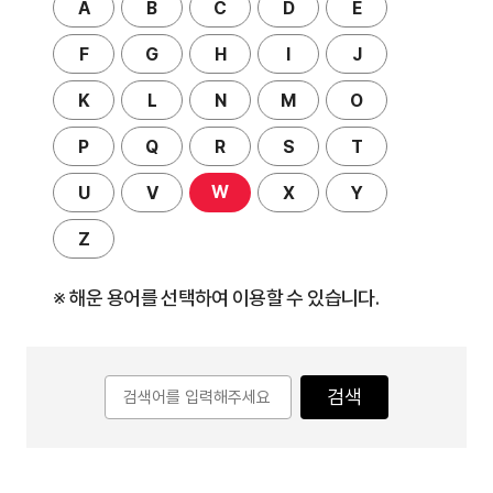
A
B
C
D
E
F
G
H
I
J
K
L
N
M
O
P
Q
R
S
T
W
U
V
X
Y
Z
※ 해운 용어를 선택하여 이용할 수 있습니다.
검색