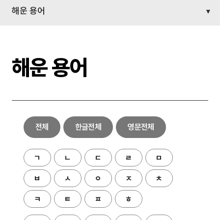
해운 용어
해운 용어
전체
한글전체
영문전체
ㄱ
ㄴ
ㄷ
ㄹ
ㅁ
ㅂ
ㅅ
ㅇ
ㅈ
ㅊ
ㅋ
ㅌ
ㅍ
ㅎ